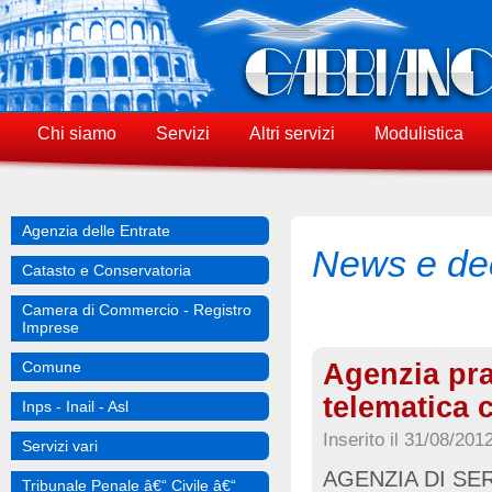
Chi siamo
Servizi
Altri servizi
Modulistica
Agenzia delle Entrate
News e dec
Catasto e Conservatoria
Camera di Commercio - Registro
Imprese
Agenzia prat
Comune
telematica 
Inps - Inail - Asl
Inserito il 31/08/201
Servizi vari
AGENZIA DI SERV
Tribunale Penale â€“ Civile â€“