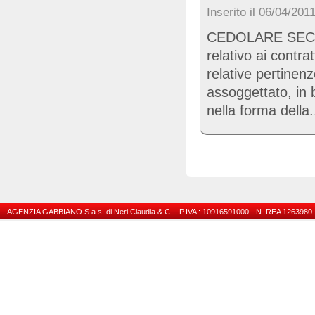
Inserito il 06/04/201
CEDOLARE SECCA A
relativo ai contra
relative pertinen
assoggettato, in 
nella forma della.
AGENZIA GABBIANO S.a.s. di Neri Claudia & C. - P.IVA : 10916591000 - N. REA 1263980 -