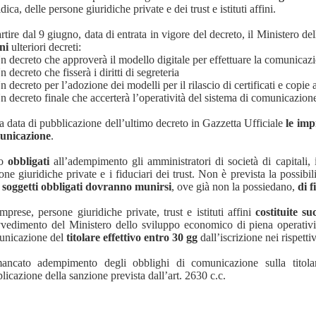
idica, delle persone giuridiche private e dei trust e istituti affini.
rtire dal 9 giugno, data di entrata in vigore del decreto, il Ministero
ni
ulteriori decreti:
n decreto che approverà il modello digitale per effettuare la comunicazio
n decreto che fisserà i diritti di segreteria
n decreto per l’adozione dei modelli per il rilascio di certificati e copie 
n decreto finale che accerterà l’operatività del sistema di comunicazion
a data di pubblicazione dell’ultimo decreto in Gazzetta Ufficiale
le imp
unicazione
.
no
obbligati
all’adempimento gli amministratori di società di capitali, i
one giuridiche private e i fiduciari dei trust. Non è prevista la possibi
i soggetti obbligati dovranno munirsi
, ove già non la possiedano,
di f
mprese, persone giuridiche private, trust e istituti affini
costituite s
vedimento del Ministero dello sviluppo economico di piena operativi
unicazione del
titolare effettivo entro 30 gg
dall’iscrizione nei rispettivi
ancato adempimento degli obblighi di comunicazione sulla titolari
plicazione della sanzione prevista dall’art. 2630 c.c.