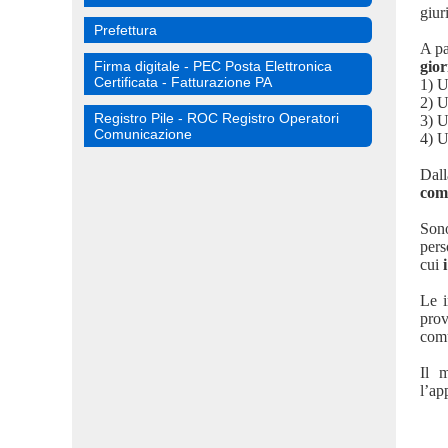
giur
Prefettura
A pa
Firma digitale - PEC Posta Elettronica
gior
Certificata - Fatturazione PA
1)
U
2)
U
Registro Pile - ROC Registro Operatori
3)
U
Comunicazione
4)
U
Dall
com
So
pers
cui
Le i
prov
com
Il m
l’ap