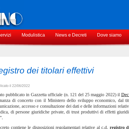
servizi
Modulistica
News e Decreti
Dove siamo
gistro dei titolari effettivi
icato il 22/06/2022
ato pubblicato in Gazzetta ufficiale (n. 121 del 25 maggio 2022) il
Dec
nanza di concerto con il Ministero dello sviluppo economico, dal ti
nicazione, accesso e consultazione dei dati e delle informazioni relativi a
idica, di persone giuridiche private, di trust produttivi di effetti giuridici
”.
ecreto contiene le disposizioni regolamentari relative al c.d.
registro de