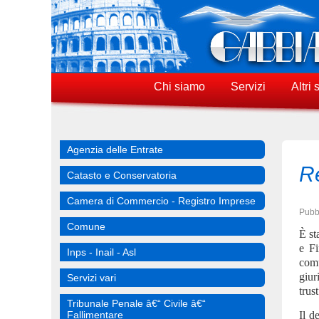
Chi siamo
Servizi
Altri 
Agenzia delle Entrate
Re
Catasto e Conservatoria
Camera di Commercio - Registro Imprese
Pubbl
Comune
È st
e Fi
Inps - Inail - Asl
comu
giur
Servizi vari
trust
Tribunale Penale â€“ Civile â€“
Fallimentare
Il d